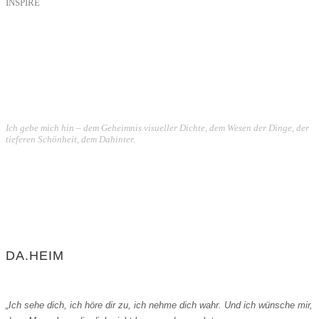
INSPIRE
Ich gebe mich hin – dem Geheimnis visueller Dichte, dem Wesen der Dinge, der
tieferen Schönheit, dem Dahinter.
DA.HEIM
„Ich sehe dich, ich höre dir zu, ich nehme dich wahr. Und ich wünsche mir,