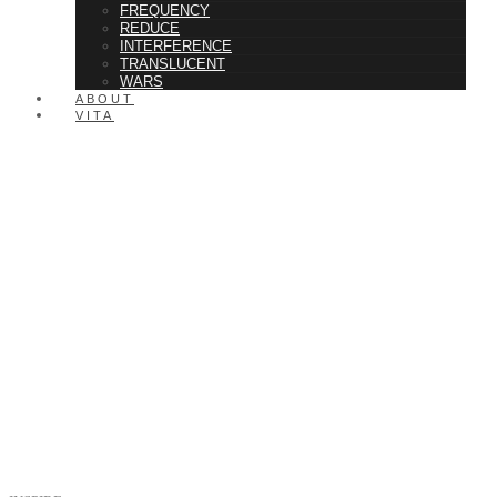
FREQUENCY
REDUCE
INTERFERENCE
TRANSLUCENT
WARS
ABOUT
VITA