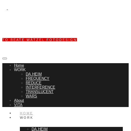
TO BEATE WÄTZEL FOTODESIGN
Home
WORK
DA.HEIM
FREQUENCY
REDUCE
INTERFERENCE
TRANSLUCENT
WARS
About
VITA
HOME
WORK
DA.HEIM